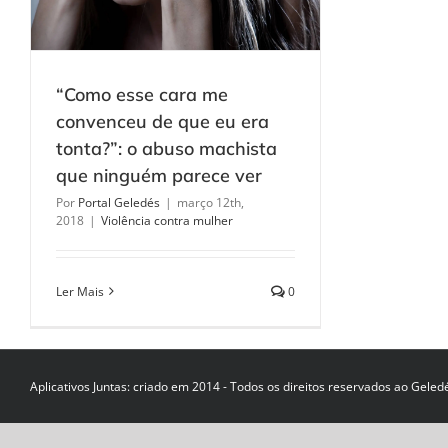
“Como esse cara me
convenceu de que eu era
tonta?”: o abuso machista
que ninguém parece ver
Por
Portal Geledés
|
março 12th,
2018
|
Violência contra mulher
Ler Mais
0
Aplicativos Juntas: criado em 2014 - Todos os direitos reservados ao Geled