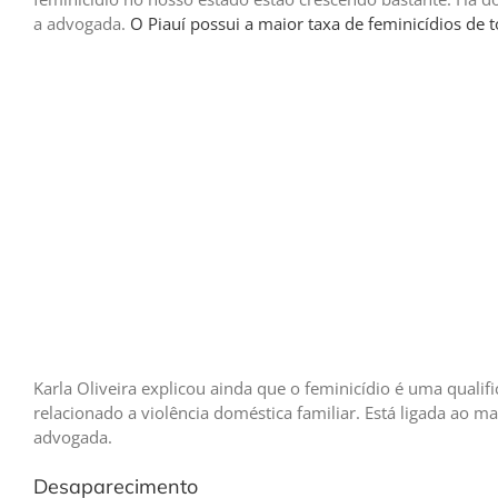
a advogada.
O Piauí possui a maior taxa de feminicídios de t
Karla Oliveira explicou ainda que o feminicídio é uma qual
relacionado a violência doméstica familiar. Está ligada ao
advogada.
Desaparecimento