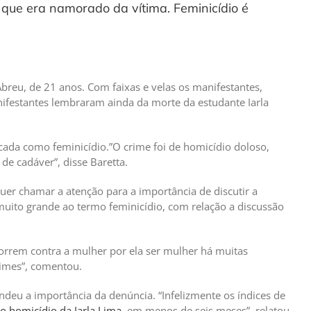
í, que era namorado da vítima. Feminicídio é
breu, de 21 anos. Com faixas e velas os manifestantes,
nifestantes lembraram ainda da morte da estudante Iarla
icada como feminicídio.”O crime foi de homicídio doloso,
de cadáver”, disse Baretta.
uer chamar a atenção para a importância de discutir a
muito grande ao termo feminicídio, com relação a discussão
correm contra a mulher por ela ser mulher há muitas
rimes”, comentou.
deu a importância da denúncia. “Infelizmente os índices de
 homicídio da Iarla Lima
, em menos de seis meses”, relatou