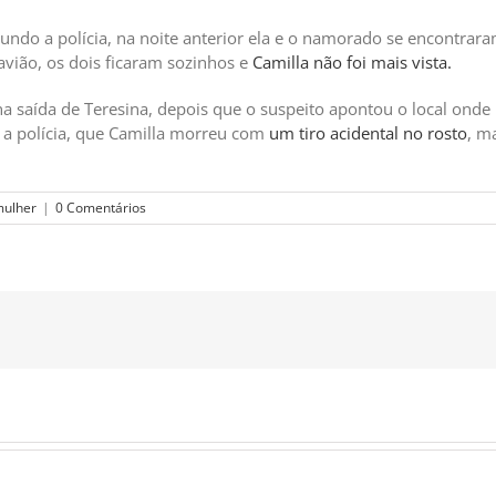
undo a polícia, na noite anterior ela e o namorado se encontra
vião, os dois ficaram sozinhos e
Camilla não foi mais vista.
na saída de Teresina, depois que o suspeito apontou o local ond
o a polícia, que Camilla morreu com
um tiro acidental no rosto
, m
mulher
|
0 Comentários