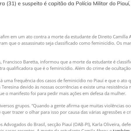
a (31) e suspeito é capitão da Polícia Militar do Piau
afim em um ato contra a morte da estudante de Direito Camilla A
ram que o assassinato seja classificado como feminicídio. Os ma
, Francisco Baretta, informou que a morte da estudante é classif
ra qualificadora que é o feminicídio. Além do crime de ocultação 
 uma frequência dos casos de feminicídio no Piauí e que o ato q
Teresina devido às nossas ocorrências e existe uma resistência 
ue o manifesto foi para pedir mais ações em defesa da mulher.
diversos grupos. “Quando a gente afirma que muitas violências o
 quer trazer o olhar para isso por causa das várias agressões e c
dvogados do Brasil, secção Piauí (OAB-PI), Karla Oliveira, defen
ois casos recentes. A morte da estudante Camila Abreu e
também o