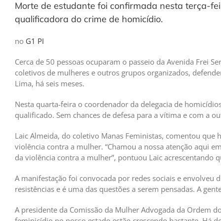
Morte de estudante foi confirmada nesta terça-feir
qualificadora do crime de homicídio.
no
G1 PI
Cerca de 50 pessoas ocuparam o passeio da Avenida Frei Ser
coletivos de mulheres e outros grupos organizados, defende
Lima, há seis meses.
Nesta quarta-feira o coordenador da delegacia de homicídios
qualificado. Sem chances de defesa para a vítima e com a out
Laic Almeida, do coletivo Manas Feministas, comentou que há
violência contra a mulher. “Chamou a nossa atenção aqui em 
da violência contra a mulher”, pontuou Laic acrescentando q
A manifestação foi convocada por redes sociais e envolveu 
resistências e é uma das questões a serem pensadas. A gente
A presidente da Comissão da Mulher Advogada da Ordem dos A
feminicídio no nosso estado estão crescendo bastante. Há d