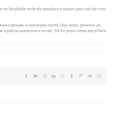
ram na faculdade onde ela estudava e saíram para um bar com
e havia deixado a namorada morta. Dias antes, próximo ao
as a polícia questiona a versão. Ele foi preso nessa terça-feira
Facebook
Twitter
Reddit
LinkedIn
WhatsApp
Tumblr
Pinterest
Vk
E-
mail