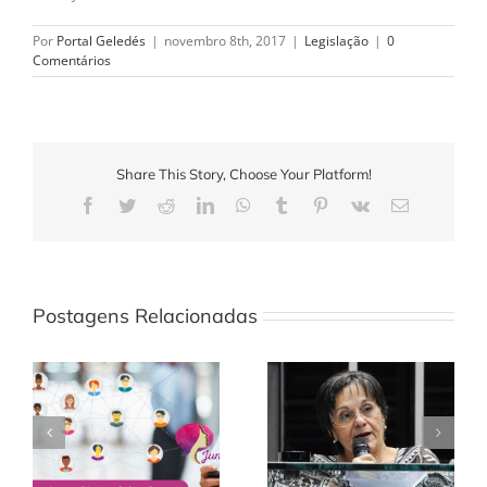
Por
Portal Geledés
|
novembro 8th, 2017
|
Legislação
|
0
Comentários
Share This Story, Choose Your Platform!
Facebook
Twitter
Reddit
LinkedIn
WhatsApp
Tumblr
Pinterest
Vk
E-
mail
Postagens Relacionadas
Maria da Penha
Câmara aprova
defende ampliação do
registro de violência
atendimento
contra a mulher em
especializado à